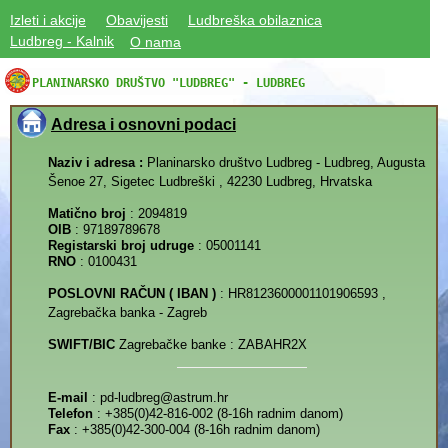
Izleti i akcije
Obavijesti
Ludbreška obilaznica
Ludbreg - Kalnik
O nama
PLANINARSKO DRUŠTVO "LUDBREG" - LUDBREG
Adresa i osnovni podaci
Naziv i adresa :
Planinarsko društvo Ludbreg - Ludbreg, Augusta
Šenoe 27, Sigetec Ludbreški , 42230 Ludbreg, Hrvatska
Matično broj
: 2094819
OIB
: 97189789678
Registarski broj udruge
: 05001141
RNO
: 0100431
POSLOVNI RAČUN ( IBAN )
: HR8123600001101906593 ,
Zagrebačka banka - Zagreb
SWIFT/BIC
Zagrebačke banke : ZABAHR2X
E-mail
: pd-ludbreg@astrum.hr
Telefon
: +385(0)42-816-002 (8-16h radnim danom)
Fax
: +385(0)42-300-004 (8-16h radnim danom)