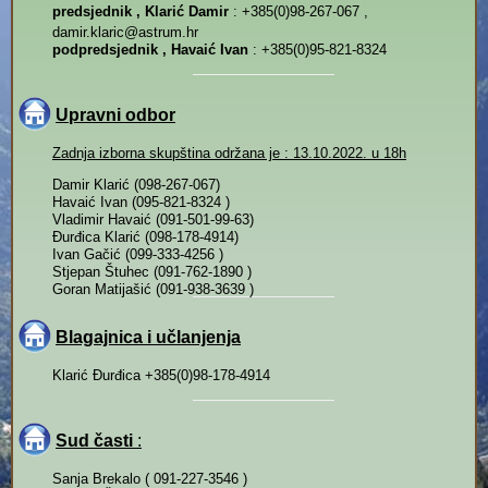
predsjednik , Klarić Damir
: +385(0)98-267-067 ,
damir.klaric@astrum.hr
podpredsjednik , Havaić Ivan
: +385(0)95-821-8324
Upravni odbor
Zadnja izborna skupština održana je : 13.10.2022. u 18h
Damir Klarić (098-267-067)
Havaić Ivan (095-821-8324 )
Vladimir Havaić (091-501-99-63)
Đurđica Klarić (098-178-4914)
Ivan Gačić (099-333-4256 )
Stjepan Štuhec (091-762-1890 )
Goran Matijašić (091-938-3639 )
Blagajnica i učlanjenja
Klarić Đurđica +385(0)98-178-4914
Sud časti
:
Sanja Brekalo ( 091-227-3546 )