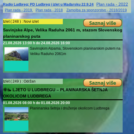
Plan rada - 2022
Radio Ludbreg: PD Ludbreg i izlet u Mađarsku 22.9.24
Plan rada - 2019.
Plan rada - 2018
Zamolba za sponzorstvo - 2018/2019
Izlet ( 248 ) :
Novi izlet
Saznaj više
Savinjske Alpe, Velika Raduha 2061 m, stazom Slovenskog
planinarskog puta
21.08.2026 13:00 h do 24.08.2026 16:00
Savinsjkim Alpama, Slovenskom planinarskim putem na
Veliku Raduho 2061m
Izlet ( 249 ) :
Održan
Saznaj više
🌞🥾 LJETO U LUDBREGU – PLANINARSKA ŠETNJA
OKOLICOM LUDBREGA
01.08.2026 08:00 h do 01.08.2026 20:00
Planinarska šetnja i druženje okolicom Ludbrega