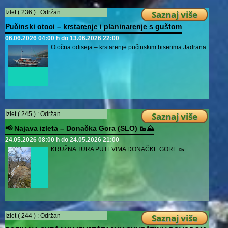
Izlet ( 236 ) :
Održan
Saznaj više
Pučinski otoci – krstarenje i planinarenje s guštom
06.06.2026 04:00 h do 13.06.2026 22:00
Otočna odiseja – krstarenje pučinskim biserima Jadrana
Izlet ( 245 ) :
Održan
Saznaj više
📢 Najava izleta – Donačka Gora (SLO) 🥾⛰️
24.05.2026 08:00 h do 24.05.2026 21:00
KRUŽNA TURA PUTEVIMA DONAČKE GORE 🥾
Izlet ( 244 ) :
Održan
Saznaj više