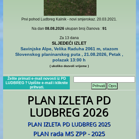
Prvi pohod Ludbreg Kalnik - novi smjerokaz. 20.03.2021.
Na dan
08.08.2026
ukupan broj članova :
91
Za 13 dana
SLJEDEĆI IZLET
Savinjske Alpe, Velika Raduha 2061 m, stazom
Slovenskog planinarskog puta , 21.08.2026, Petak ,
polazak 13:00 h
( ukoliko dozvoli vrijeme )
Želite primati e-mail novosti iz PD
LUDBREG ? Upišite e-mail i kliknite
Prihvati
Opis
prihvati.
PLAN IZLETA PD
LUDBREG 2026
PLAN IZLETA PD LUDBREG 2025
PLAN rada MS ZPP - 2025