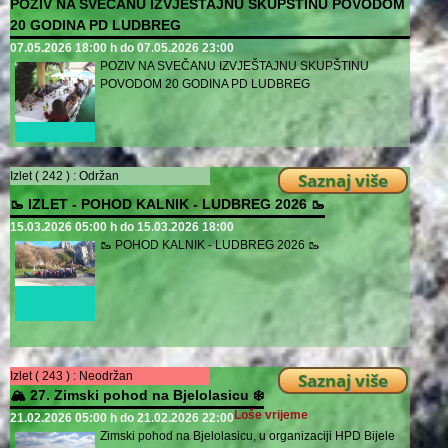
POZIV NA SVEČANU IZVJEŠTAJNU SKUPŠTINU POVODOM
20 GODINA PD LUDBREG
07.05.2026 18:00 h do 07.05.2026 23:00
POZIV NA SVEČANU IZVJEŠTAJNU SKUPŠTINU
POVODOM 20 GODINA PD LUDBREG
Izlet ( 242 ) :
Održan
Saznaj više
🥾 IZLET - POHOD KALNIK - LUDBREG 2026 🥾
15.03.2026 05:00 h do 15.03.2026 18:00
🥾 POHOD KALNIK - LUDBREG 2026 🥾
Izlet ( 243 ) :
Neodržan
Saznaj više
🏔️ 27. Zimski pohod na Bjelolasicu ❄️
Loše vrijeme
21.02.2026 05:00 h do 21.02.2026 22:00
Zimski pohod na Bjelolasicu, u organizaciji HPD Bijele