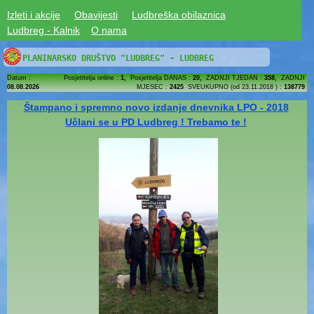
Izleti i akcije
Obavijesti
Ludbreška obilaznica
Ludbreg - Kalnik
O nama
PLANINARSKO DRUŠTVO "LUDBREG" - LUDBREG
Datum :
Posjetitelja online :
1,
Posjetitelja DANAS :
20,
ZADNJI TJEDAN :
358,
ZADNJI
08.08.2026
MJESEC :
2425
SVEUKUPNO (od 23.11.2018 ) :
138779
Štampano i spremno novo izdanje dnevnika LPO - 2018
Učlani se u PD Ludbreg ! Trebamo te !