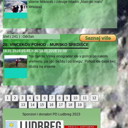
stijene Mrkopalj i Udruge mladih „Malo po malo“
Mrkopalj.
Izlet ( 241 ) :
Održan
Saznaj više
28. VINCEKOV POHOD - MURSKO SREDIŠĆE
18.01.2026 05:45 h do 18.01.2026 20:00
'Na dan sv. Vinka vinogradar ide v gorice po sakom
vremenu, pa i po dežđu i po snegu'. Pohod ide dalje bez
obzira na vrijeme.
1
2
3
4
5
6
7
8
9
10
11
12
13
14
15
16
17
18
19
Sponzori i donatori PD Ludbreg 2023